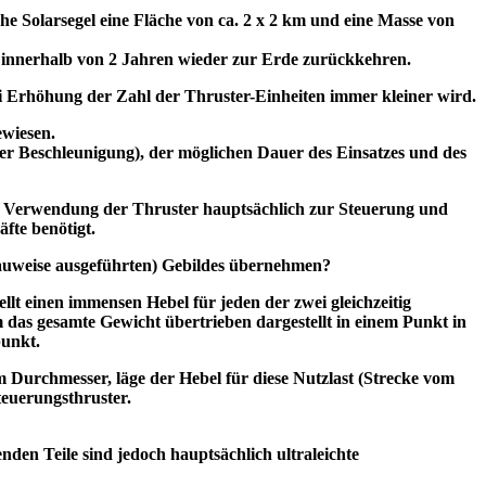
he Solarsegel eine Fläche von ca. 2 x 2 km und eine Masse von
 innerhalb von 2 Jahren wieder zur Erde zurückkehren.
bei Erhöhung der Zahl der Thruster-Einheiten immer kleiner wird
.
ewiesen.
ger Beschleunigung), der möglichen Dauer des Einsatzes und des
eine Verwendung der Thruster hauptsächlich zur Steuerung und
fte benötigt.
bauweise ausgeführten) Gebildes übernehmen?
llt einen immensen Hebel für jeden der zwei gleichzeitig
 das gesamte Gewicht übertrieben dargestellt in einem Punkt in
punkt.
m Durchmesser, läge der Hebel für diese Nutzlast (Strecke vom
teuerungsthruster.
nden Teile sind jedoch hauptsächlich ultraleichte