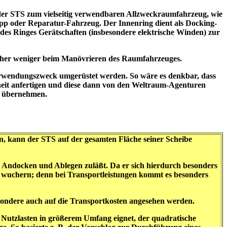
der STS zum vielseitig verwendbaren Allzweckraumfahrzeug, wie
epp oder Reparatur-Fahrzeug. Der Innenring dient als Docking-
es Ringes Gerätschaften (insbesondere elektrische Winden) zur
aher weniger beim Manövrieren des Raumfahrzeuges.
Verwendungszweck umgerüstet werden. So wäre es denkbar, dass
nheit anfertigen und diese dann von den Weltraum-Agenturen
es übernehmen.
ren, kann der STS auf der gesamten Fläche seiner Scheibe
s Andocken und Ablegen zuläßt. Da er sich hierdurch besonders
ie, wuchern; denn bei Transportleistungen kommt es besonders
sondere auch auf die Transportkosten angesehen werden.
n Nutzlasten in größerem Umfang eignet, der quadratische