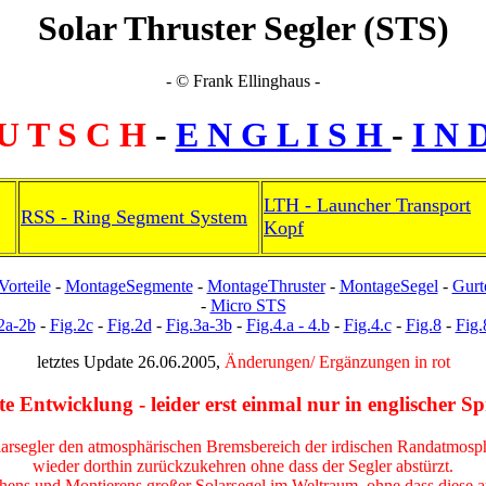
Solar Thruster Segler (STS)
- © Frank Ellinghaus -
U T S C H
-
E N G L I S H
-
I N 
LTH - Launcher Transport
RSS - Ring Segment System
Kopf
Vorteile
-
MontageSegmente
-
MontageThruster
-
MontageSegel
-
Gurt
-
Micro STS
2a-2b
-
Fig.2c
-
Fig.2d
-
Fig.3a-3b
-
Fig.4.a - 4.b
-
Fig.4.c
-
Fig.8
-
Fig.
letztes Update 26.06.2005,
Änderungen/ Ergänzungen in rot
e Entwicklung - leider erst einmal nur in englischer S
olarsegler den atmosphärischen Bremsbereich der irdischen Randatmosphä
wieder dorthin zurückzukehren ohne dass der Segler abstürzt.
nchens und Montierens großer Solarsegel im Weltraum, ohne dass diese au