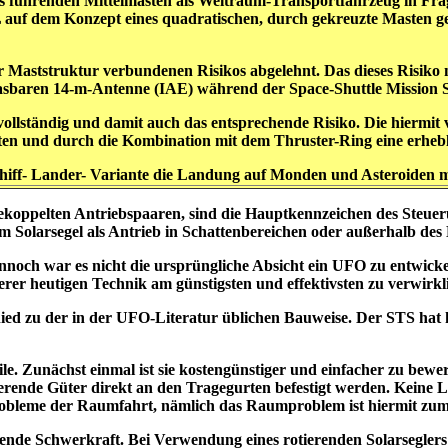
 führenden Mittelmasten als Weltraum-Transportfahrzeug in Frage
 dem Konzept eines quadratischen, durch gekreuzte Masten gespa
er Maststruktur verbundenen Risikos abgelehnt
. Das dieses Risiko 
ufblasbaren 14-m-Antenne (IAE) während der Space-Shuttle Mission 
vollständig und damit auch das entsprechende Risiko. Die hiermit v
en und durch die Kombination mit dem Thruster-Ring eine erhebli
schiff- Lander- Variante die Landung auf Monden und Asteroiden m
koppelten Antriebspaaren, sind die Hauptkennzeichen des Steuerun
Solarsegel als Antrieb in Schattenbereichen oder außerhalb des
noch war es nicht die ursprüngliche Absicht ein UFO zu entwicke
serer heutigen Technik am günstigsten und effektivsten zu verwirkl
hied zu der in der UFO-Literatur üblichen Bauweise. Der STS hat 
ile. Zunächst einmal ist sie kostengünstiger und einfacher zu bew
ierende Güter direkt an den Tragegurten befestigt werden. Keine
Probleme der Raumfahrt, nämlich das Raumproblem ist hiermit zum
ende Schwerkraft. Bei Verwendung eines rotierenden Solarseglers