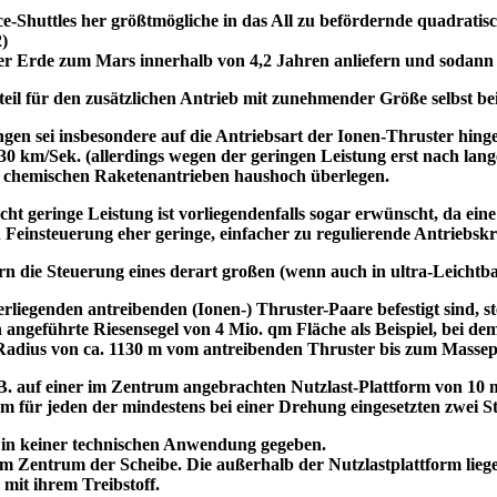
-Shuttles her größtmögliche in das All zu befördernde quadratisc
2)
r Erde zum Mars innerhalb von 4,2 Jahren anliefern und sodann
nteil für den zusätzlichen Antrieb mit zunehmender Größe selbst 
en sei insbesondere auf die Antriebsart der Ionen-Thruster hing
 30 km/Sek. (allerdings wegen der geringen Leistung erst nach lan
en chemischen Raketenantrieben haushoch überlegen.
echt geringe Leistung ist vorliegendenfalls sogar erwünscht, da 
Feinsteuerung eher geringe, einfacher zu regulierende Antriebskrä
n die Steuerung eines derart großen (wenn auch in ultra-Leicht
rliegenden antreibenden (Ionen-) Thruster-Paare befestigt sind, ste
angeführte Riesensegel von 4 Mio. qm Fläche als Beispiel, bei dem
n Radius von ca. 1130 m vom antreibenden Thruster bis zum Masse
 B. auf einer im Zentrum angebrachten Nutzlast-Plattform von 10 
 für jeden der mindestens bei einer Drehung eingesetzten zwei S
 in keiner technischen Anwendung gegeben.
im Zentrum der Scheibe. Die außerhalb der Nutzlastplattform liege
mit ihrem Treibstoff.