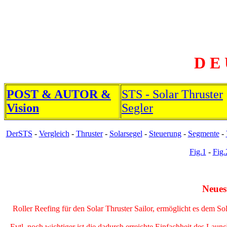
D E 
POST & AUTOR &
STS - Solar Thruster
Vision
Segler
DerSTS
-
Vergleich
-
Thruster
-
Solarsegel
-
Steuerung
-
Segmente
-
Fig.1
-
Fig.
Neuest
Roller Reefing für den Solar Thruster Sailor, ermöglicht es dem S
Evtl. noch wichtiger ist die dadurch erreichte Einfachheit des Lau