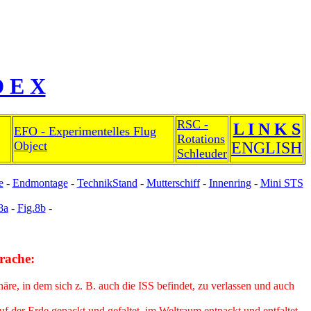
D E X
RSC -
L I N K S
EFO - Experimentelles Flug
Rotations
Object
ENGLISH
Schleuder
e
-
Endmontage
-
TechnikStand
-
Mutterschiff
-
Innenring
-
Mini STS
8a
-
Fig.8b
-
prache:
re, in dem sich z. B. auch die ISS befindet, zu verlassen und auch
f der Erde gepackt und gefaltet, im Weltraum entpackt und entfaltet