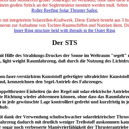
inem großen Strück an der Seglerstruktur montiert werden muß. Sehen 
Roller Reefing Solar Thruster Sailor.
n mit integriertem Solarzellen-Kraftwerk. Diese Einheit besteht aus 
nerste zur Aufnahme von Tochter-Raumschiffen und Nutzlast dient. Diese
Inner Ring structure held with threads in the Outer Ring
Der STS
it Hilfe des Strahlungs-Druckes der Sonne im Weltraum "segelt" 
st, light weight Raumfahrzeug, daß durch die Nutzung des Lichtdr
n-faser-verstärktem Kunststoff gefertigter ultraleichter Kunststo
sind, kennzeichnen den Segel-Antrieb des Fahrzeuges.
pelthruster-Einheiten (in der Regel mit solar-elektrische Antrie
tzte Richtung wieder abbremsen können, ohne dass das Raumfahr
in jede gewünschte Lage kontrolliert gedreht und kurzfristig in 
chub.
it dank der Verwendung schubschwacher solarelektrischer Thrus
fahrzeug dadurch mit deutlich weniger Treibstoff auskommen kann 
er sogar noch verbesserte Manövrierfähigkeit der Thrusterantriebe