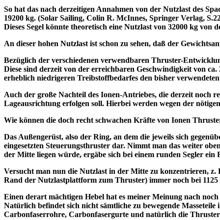
So hat das nach derzeitigen Annahmen von der Nutzlast des Space
19200 kg. (Solar Sailing, Colin R. McInnes, Springer Verlag, S.2
Dieses Segel könnte theoretisch eine
Nutzlast von 32000 kg
von de
An dieser hohen Nutzlast ist schon zu sehen, daß der Gewichtsa
Bezüglich der verschiedenen verwendbaren Thruster-Entwicklung
Diese sind derzeit von der erreichbaren Geschwindigkeit von ca.
erheblich niedrigeren Treibstoffbedarfes den bisher verwendet
Auch der große Nachteil des Ionen-Antriebes, die derzeit noch r
Lageausrichtung erfolgen soll. Hierbei werden wegen der nötigen 
Wie können die doch recht schwachen Kräfte von Ionen Thruster
Das Außengerüst, also der Ring, an dem die jeweils sich gegenübe
eingesetzten Steuerungsthruster dar. Nimmt man das weiter oben 
der Mitte liegen würde, ergäbe sich bei einem runden Segler ei
Versucht man nun die Nutzlast in der Mitte zu konzentrieren, z.
Rand der Nutzlastplattform zum Thruster) immer noch bei 1125 m
Einen derart mächtigen Hebel hat es meiner Meinung nach noch
Natürlich befindet sich nicht sämtliche zu bewegende Masseteile 
Carbonfaserrohre, Carbonfasergurte und natürlich die Thruster 