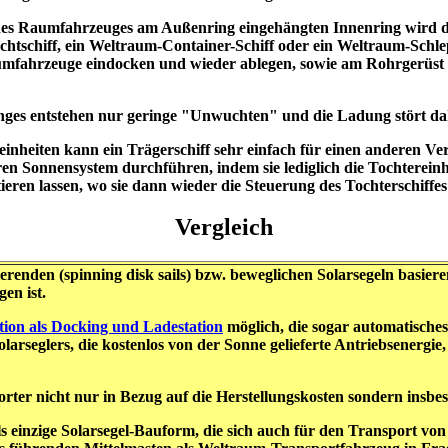
e des Raumfahrzeuges am Außenring eingehängten Innenring wird 
achtschiff, ein Weltraum-Container-Schiff oder ein Weltraum-Schl
mfahrzeuge eindocken und wieder ablegen, sowie am Rohrgerüst d
nges entstehen nur geringe "Unwuchten" und die Ladung stört d
reinheiten kann ein Trägerschiff sehr einfach für einen anderen 
eren Sonnensystem durchführen, indem sie lediglich die Tochterei
ieren lassen, wo sie dann wieder die Steuerung des Tochterschiff
Vergleich
tierenden (spinning disk sails) bzw. beweglichen Solarsegeln basie
en ist.
ion als Docking und Ladestation
möglich, die sogar automatische
olarseglers, die kostenlos von der Sonne gelieferte Antriebsenerg
ter nicht nur in Bezug auf die Herstellungskosten sondern insbe
ls einzige Solarsegel-Bauform, die sich auch für den Transport vo