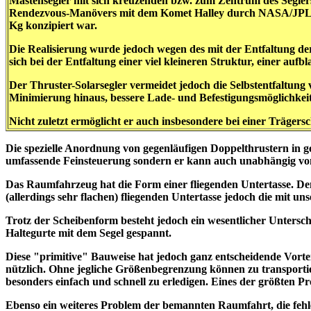
Mastensegler mit sich kreuzenden bzw. zum Zentrum des Seglers
Rendezvous-Manövers mit dem Komet Halley durch NASA/JPL auf
Kg konzipiert war.
Die
Realisierung
wurde jedoch
wegen des mit der Entfaltung d
sich bei der Entfaltung einer viel kleineren Struktur, einer a
Der Thruster-Solarsegler vermeidet jedoch die Selbstentfaltung 
Minimierung hinaus, bessere Lade- und Befestigungsmöglichkeit
Nicht zuletzt ermöglicht er auch insbesondere bei einer Träger
Die spezielle Anordnung von gegenläufigen Doppelthrustern in ge
umfassende Feinsteuerung sondern er kann auch unabhängig vom 
Das Raumfahrzeug hat die Form einer fliegenden Untertasse. Den
(allerdings sehr flachen) fliegenden Untertasse jedoch die mit un
Trotz der Scheibenform besteht jedoch ein wesentlicher Untersc
Haltegurte mit dem Segel gespannt.
Diese "primitive" Bauweise hat jedoch ganz entscheidende Vorte
nützlich. Ohne jegliche Größenbegrenzung können zu transport
besonders einfach und schnell zu erledigen. Eines der größten 
Ebenso ein weiteres Problem der bemannten Raumfahrt, die fehl