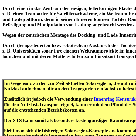
Durch einen in das Zentrum der riesigen, tellerförmigen Fläch
z. B. einen Tranporter für Satellitenschwärme, ein Weltraum Fr
und Ladeplattform, denn in seinem Inneren können Tochter-Rau
Befestigung und Manipulation von Ladung angebracht werden.
Wegen der zentrischen Montage des Docking- und Lade-Innenri
Durch (ferngesteuerten bzw. robotischen) Austausch der Tochte
z. B. Universitäten sogar ihre eigenen Weltraumprojekte im inn
launchen und mit deren Mutterschiffen zum Einsatzort transport
Im Gegensatz zu den zur Zeit aktuellen Solarseglern, die auf ro
Nutzlast aufnehmen, die an den Tragegurten einfachst zu befestig
Zusätzlich ist jedoch die Verwendung einer
Innenring-Konstrukt
für den Nutzlast-Transport eignet, kann er mit dem Pfund des S
auf die entstehenden Betriebskosten an.
Der STS kann somit als besonders kostengünstiger Raumtranspor
Sieht man sich die bisherigen Solarsegler-Konzepte an, kommt a