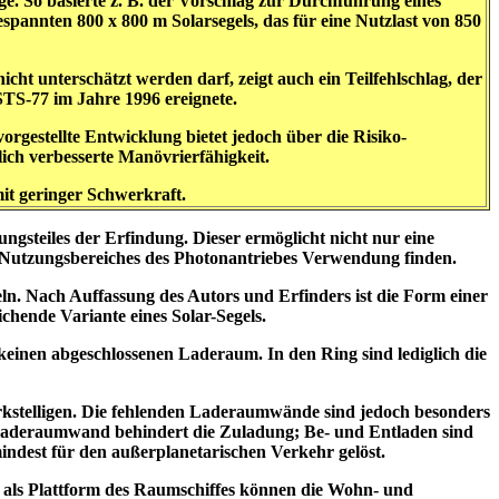
. So basierte z. B. der Vorschlag zur Durchführung eines
nnten 800 x 800 m Solarsegels, das für eine Nutzlast von 850
nicht unterschätzt werden darf, zeigt auch ein Teilfehlschlag, der
STS-77 im Jahre 1996 ereignete.
orgestellte Entwicklung bietet jedoch über die Risiko-
ch verbesserte Manövrierfähigkeit.
it geringer Schwerkraft.
gsteiles der Erfindung. Dieser ermöglicht nicht nur eine
 Nutzungsbereiches des Photonantriebes Verwendung finden.
ln. Nach Auffassung des Autors und Erfinders ist die Form einer
ichende Variante eines Solar-Segels.
keinen abgeschlossenen Laderaum. In den Ring sind lediglich die
erkstelligen. Die fehlenden Laderaumwände sind jedoch besonders
 Laderaumwand behindert die Zuladung; Be- und Entladen sind
indest für den außerplanetarischen Verkehr gelöst.
 als Plattform des Raumschiffes können die Wohn- und