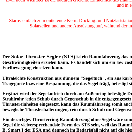
und in e
Starre. einfach zu montierende Kern- Docking- und Nutzlaststatio
Solarzellen und andere Ausrüstung auf, während der in
Solar Thruster Segler (STS)
Der
ist ein Raumfahrzeug, das m
Geschwindigkeiten erzielen kann. Es handelt sich um ein low co
Fortbewegung einsetzen kann.
Ultraleichte Konstruktion aus dünnem "Segeltuch", ein aus karbo
Tragegurte bzw. eine Bespannung, die das Segel trägt, befestigt 
Ergänzt wird der Segelantrieb durch am Außenring befestigte Dop
Strahlrohr jeden Schub durch Gegenschub in die entgegengese
Thrustereinheiten eingesetzt, kann das Raumfahrzeug somit auch 
bewegliche Thrusterhalterungen, rein durch Schub und Gegens
Ein derartiges Thrusterring-Raumfahrzeug ohne Segel wäre som
Segel die vielversprechendste Form des STS sein, weil das Raum
B. Smart I der ESA und dennoch im Bedarfsfall nicht auf die hi