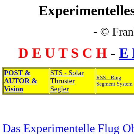
Experimentelle
- © Fran
D E U T S C H
-
E 
POST &
STS - Solar
RSS - Ring
AUTOR &
Thruster
Segment System
Vision
Segler
Das Experimentelle Flug Obj